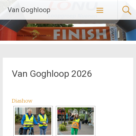
Naar
Van Goghloop
de
inhoud
springen
Van Goghloop 2026
Diashow