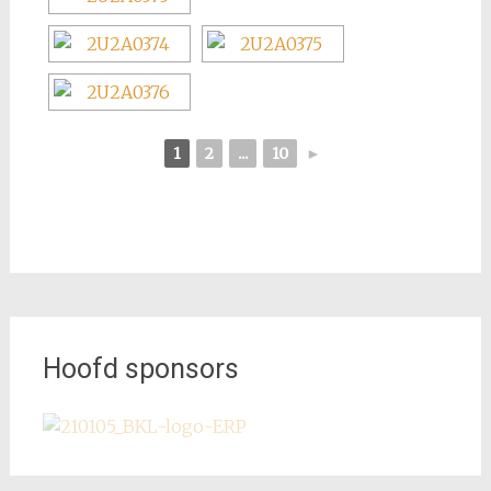
1
2
...
10
►
Hoofd sponsors