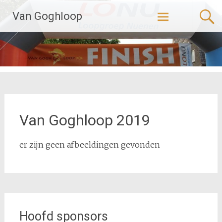
Naar
Van Goghloop
de
inhoud
springen
Van Goghloop 2019
er zijn geen afbeeldingen gevonden
Hoofd sponsors