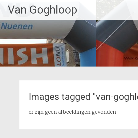
Naar
Van Goghloop
de
inhoud
springen
Images tagged "van-goghl
er zijn geen afbeeldingen gevonden