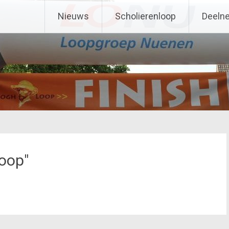
Nieuws
Scholierenloop
Deeln
oop"