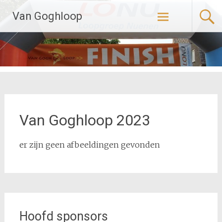
Naar
Van Goghloop
de
inhoud
springen
Van Goghloop 2023
er zijn geen afbeeldingen gevonden
Hoofd sponsors